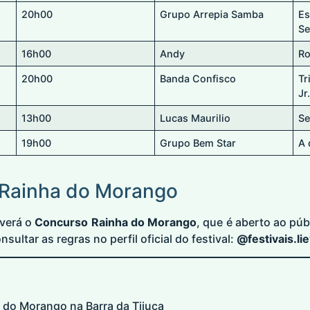
20h00
Grupo Arrepia Samba
E
Se
16h00
Andy
Ro
20h00
Banda Confisco
Tr
Jr
13h00
Lucas Maurilio
Se
19h00
Grupo Bem Star
A 
 Rainha do Morango
verá o
Concurso Rainha do Morango
, que é aberto ao públ
ultar as regras no perfil oficial do festival:
@festivais.li
 do Morango na Barra da Tijuca