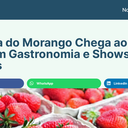
No
a do Morango Chega a
m Gastronomia e Show
s
WhatsApp
LinkedIn