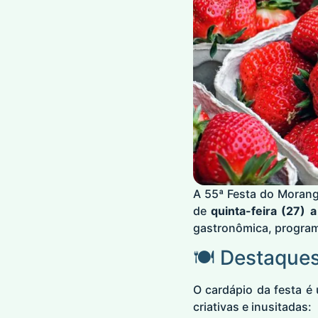
A 55ª Festa do Morango
de
quinta-feira (27) 
gastronômica, progra
🍽️ Destaque
O cardápio da festa é
criativas e inusitadas: