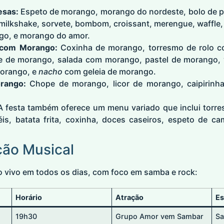
esas:
Espeto de morango, morango do nordeste, bolo de pot
milkshake, sorvete, bombom, croissant, merengue, waffle,
go, e morango do amor.
 com Morango:
Coxinha de morango, torresmo de rolo c
 de morango, salada com morango, pastel de morango, 
morango, e
nacho
com geleia de morango.
rango:
Chope de morango, licor de morango, caipirin
 festa também oferece um menu variado que inclui torr
éis, batata frita, coxinha, doces caseiros, espeto de c
ção Musical
o vivo em todos os dias, com foco em samba e rock:
Horário
Atração
Es
19h30
Grupo Amor vem Sambar
S