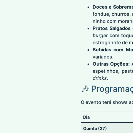
Doces e Sobrem
fondue, churros, 
ninho com moran
Pratos Salgados
burger
com toque
estrogonofe de 
Bebidas com Mo
variados.
Outras Opções:
A
espetinhos, past
drinks
.
🎶 Programa
O evento terá shows a
Dia
Quinta (27)