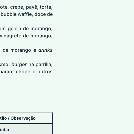
e, crepe, pavê, torta,
 bubble waffle, doce de
om geleia de morango,
vinagrete de morango,
ha de morango e
drinks
esmo,
burger
na parrilla,
amarão, chope e outros
tilo / Observação
amba