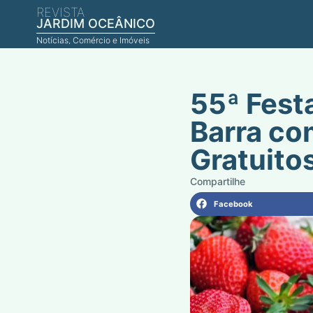
REVISTA
JARDIM OCEÂNICO
Notícias, Comércio e Imóveis
55ª Fest
Barra co
Gratuito
Facebook