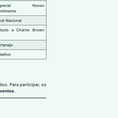
special Nosso
ntimento
ck Nacional
ibuto a Charlie Brown
.
rtanejo
definir
ico. Para participar, os
eventos
.