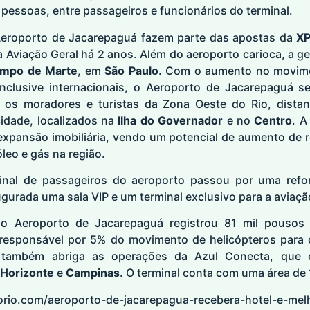
 pessoas, entre passageiros e funcionários do terminal.
Aeroporto de Jacarepaguá fazem parte das apostas da
XP
a Aviação Geral há 2 anos. Além do aeroporto carioca, a 
mpo de Marte
, em
São Paulo
. Com o aumento no movime
inclusive internacionais, o Aeroporto de Jacarepaguá 
ra os moradores e turistas da Zona Oeste do Rio, distan
cidade, localizados na
Ilha do Governador
e no
Centro
. A
expansão imobiliária, vendo um potencial de aumento de r
leo e gás na região.
inal de passageiros do aeroporto passou por uma refo
gurada uma sala VIP e um terminal exclusivo para a aviaçã
 o Aeroporto de Jacarepaguá registrou 81 mil pousos
 responsável por 5% do movimento de helicópteros para 
também abriga as operações da Azul Conecta, que op
 Horizonte
e
Campinas
. O terminal conta com uma área de 1
dorio.com/aeroporto-de-jacarepagua-recebera-hotel-e-mel