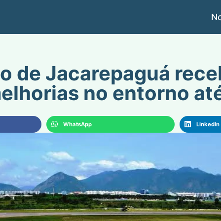
No
o de Jacarepaguá rece
melhorias no entorno a
WhatsApp
LinkedIn