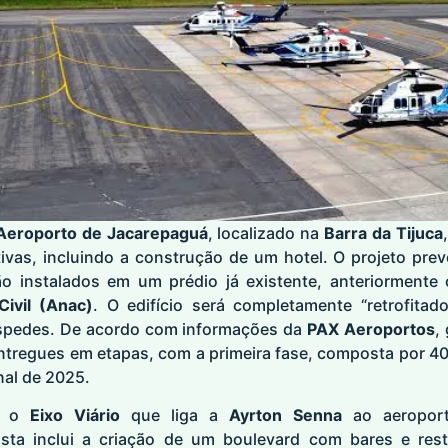
Aeroporto de Jacarepaguá
, localizado na
Barra da Tijuca
tivas, incluindo a construção de um hotel. O projeto pre
ão instalados em um prédio já existente, anteriorment
Civil (Anac)
. O edifício será completamente “retrofita
spedes. De acordo com informações da
PAX Aeroportos
,
ntregues em etapas, com a primeira fase, composta por 40
nal de 2025.
l, o
Eixo Viário
que liga a
Ayrton Senna
ao aeroport
osta inclui a criação de um boulevard com bares e rest