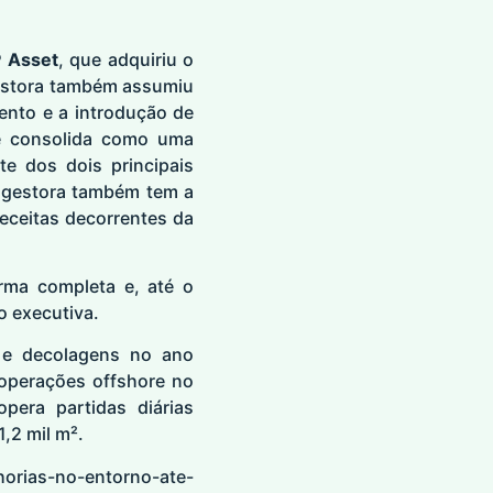
 Asset
, que adquiriu o
gestora também assumiu
nto e a introdução de
se consolida como uma
te dos dois principais
 gestora também tem a
eceitas decorrentes da
rma completa e, até o
o executiva.
 e decolagens no ano
operações offshore no
era partidas diárias
,2 mil m².
horias-no-entorno-ate-