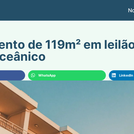
No
nto de 119m² em leilã
ceânico
WhatsApp
LinkedIn