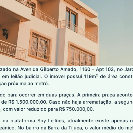
zado na Avenida Gilberto Amado, 1160 – Apt 102, no Jar
l em leilão judicial. O imóvel possui 119m² de área cons
ção próxima ao metrô.
ado para ocorrer em duas praças. A primeira praça acont
l de R$ 1.500.000,00. Caso não haja arrematação, a segun
, com valor reduzido para R$ 750.000,00.
da plataforma Spy Leilões, atualmente existe apenas u
ânico. No bairro da Barra da Tijuca, o valor médio do me