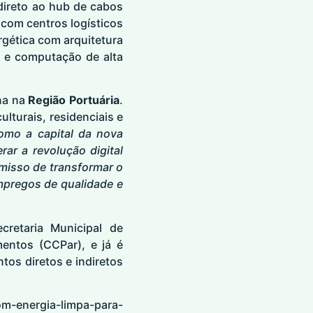
direto ao hub de cabos
com centros logísticos
rgética com arquitetura
a e computação de alta
ana na
Região Portuária
.
lturais, residenciais e
omo a capital da nova
ar a revolução digital
omisso de transformar o
mpregos de qualidade e
cretaria Municipal de
entos (CCPar), e já é
tos diretos e indiretos
om-energia-limpa-para-