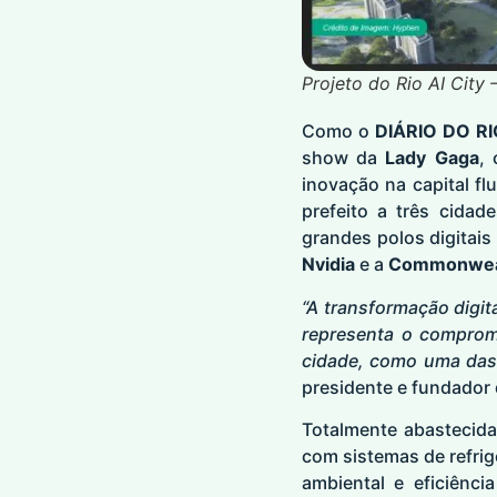
Projeto do Rio AI City
Como o
DIÁRIO DO R
show da
Lady Gaga
, 
inovação na capital fl
prefeito a três cida
grandes polos digitais
Nvidia
e a
Commonweal
“A transformação digita
representa o comprom
cidade, como uma das 
presidente e fundador 
Totalmente abastecida
com sistemas de refrig
ambiental e eficiênci