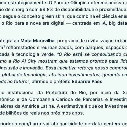
sada estrategicamente. O Parque Olímpico oferece acesso 
o de energia com 99,8% de disponibilidade e proximidade 
 segue o conceito green skin, que combina eficiência ene
 o Rio para a nova era digital — centrada em IA, big dat
ntegra ao
Mata Maravilha
, programa de revitalização urb
m² reflorestados e reurbanizados, com parques, espaços cu
cada à tecnologia verde.
“O Rio está se consolidando c
mo a Rio AI City mostram que estamos prontos para lider
inclusão e inovação. Essa iniciativa reforça nosso compr
 global de tecnologia, atraindo investimentos, gerando e
de ao futuro”
, afirmou o prefeito
Eduardo Paes
.
o institucional da Prefeitura do Rio, por meio da Se
ômico e da Companhia Carioca de Parcerias e Investim
ores da América Latina. A estimativa é que os investimen
de bilhões de reais nos próximos anos.
ariodorio.com/barra-vai-abrigar-cidade-de-data-centers-c