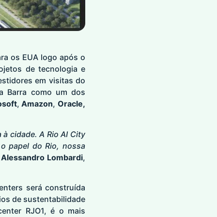
ra os EUA logo após o
ojetos de tecnologia e
estidores em visitas do
r a Barra como um dos
osoft
,
Amazon
,
Oracle,
 à cidade. A Rio AI City
o papel do Rio, nossa
Alessandro Lombardi
,
enters será construída
os de sustentabilidade
 center RJO1, é o mais