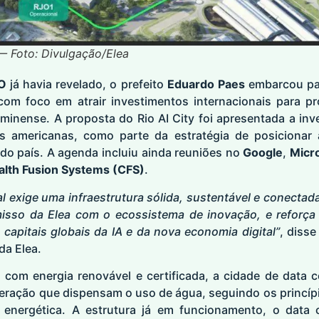
 — Foto: Divulgação/Elea
IO
já havia revelado, o prefeito
Eduardo Paes
embarcou pa
com foco em atrair investimentos internacionais para pr
uminense.
A proposta do Rio AI City foi apresentada a inv
des americanas, como parte da estratégia de posiciona
 do país. A agenda incluiu ainda reuniões no
Google
,
Micr
th Fusion Systems (CFS)
.
l exige uma infraestrutura sólida, sustentável e conectada
isso da Elea com o ecossistema de inovação, e reforça 
capitais globais da IA e da nova economia digital”
, disse
da Elea.
 com energia renovável e certificada, a cidade de data c
eração que dispensam o uso de água, seguindo os princípi
a energética. A estrutura já em funcionamento, o data