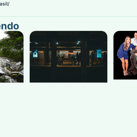
asil/
endo