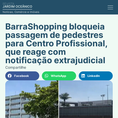
REVISTA
Comérci
JARDIM OCEÂNICO
Notícias, Comércio e Imóveis
BarraShopping bloqueia
passagem de pedestres
para Centro Profissional,
que reage com
notificação extrajudicial
Facebook
WhatsApp
LinkedIn