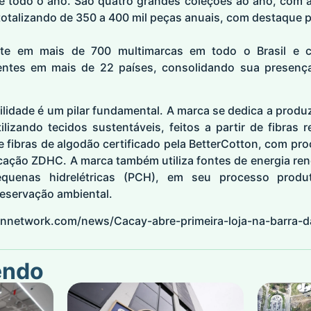
de todo o ano. São quatro grandes coleções ao ano, com 
totalizando de 350 a 400 mil peças anuais, com destaque p
te em mais de 700 multimarcas em todo o Brasil e 
ientes em mais de 22 países, consolidando sua presenç
lidade é um pilar fundamental. A marca se dedica a produ
ilizando tecidos sustentáveis, feitos a partir de fibras r
 e fibras de algodão certificado pela BetterCotton, com pr
cação ZDHC. A marca também utiliza fontes de energia ren
equenas hidrelétricas (PCH), em seu processo produ
eservação ambiental.
ionnetwork.com/news/Cacay-abre-primeira-loja-na-barra-da
endo