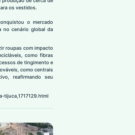
a produção de cerca de
ara os vestidos.
conquistou o mercado
a no cenário global da
zir roupas com impacto
ecicláveis, como fibras
ocessos de tingimento e
ováveis, como centrais
tivo, reafirmando seu
-tijuca,1717129.html