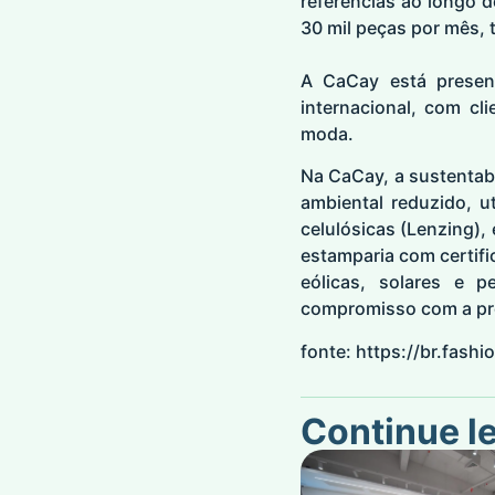
referências ao longo 
30 mil peças por mês, 
A CaCay está presen
internacional, com cl
moda.
Na CaCay, a sustentabi
ambiental reduzido, ut
celulósicas (Lenzing),
estamparia com certifi
eólicas, solares e p
compromisso com a pr
fonte:
https://br.fash
Continue l