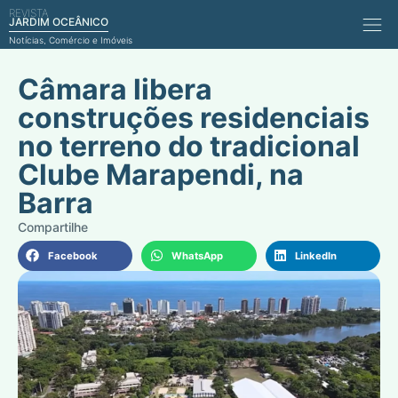
REVISTA
Comérci
JARDIM OCEÂNICO
Notícias, Comércio e Imóveis
Câmara libera
construções residenciais
no terreno do tradicional
Clube Marapendi, na
Barra
Facebook
WhatsApp
LinkedIn