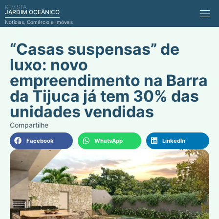
REVISTA
Comérci
JARDIM OCEÂNICO
Notícias, Comércio e Imóveis
“Casas suspensas” de
luxo: novo
empreendimento na Barra
da Tijuca já tem 30% das
unidades vendidas
Facebook
WhatsApp
LinkedIn