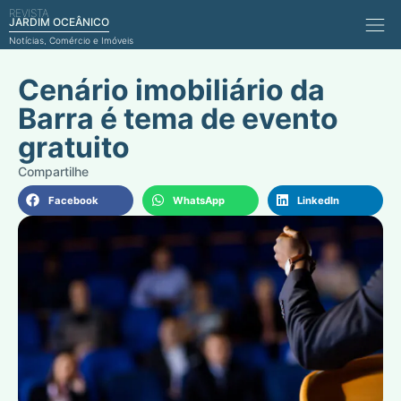
REVISTA
Comérci
JARDIM OCEÂNICO
Notícias, Comércio e Imóveis
Cenário imobiliário da
Barra é tema de evento
gratuito
Facebook
WhatsApp
LinkedIn