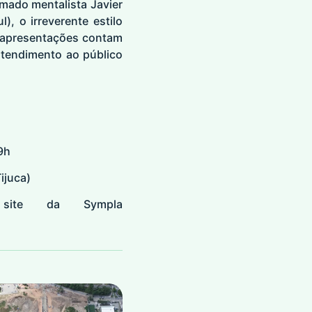
ado mentalista Javier
, o irreverente estilo
s apresentações contam
atendimento ao público
9h
ijuca)
site da Sympla