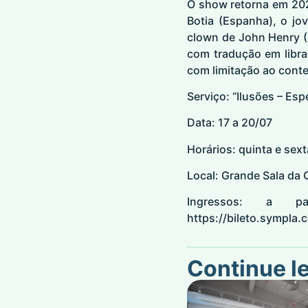
O show retorna em 20
Botia (Espanha), o jo
clown de John Henry (
com tradução em libra
com limitação ao cont
Serviço: “Ilusões – Es
Data: 17 a 20/07
Horários: quinta e sex
Local: Grande Sala da 
Ingressos: a 
https://bileto.sympla
Continue l