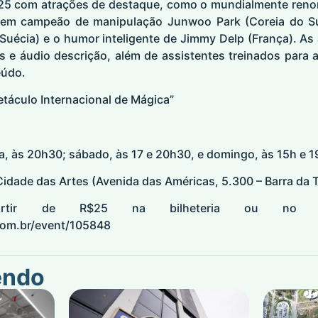
25 com atrações de destaque, como o mundialmente renom
vem campeão de manipulação Junwoo Park (Coreia do Sul)
Suécia) e o humor inteligente de Jimmy Delp (França). A
s e áudio descrição, além de assistentes treinados para 
eúdo.
petáculo Internacional de Mágica”
ta, às 20h30; sábado, às 17 e 20h30, e domingo, às 15h e 1
Cidade das Artes (Avenida das Américas, 5.300 – Barra da T
partir de R$25 na bilheteria ou no 
.com.br/event/105848
endo