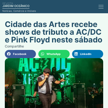
REVISTA
Comérci
JARDIM OCEÂNICO
Notícias, Comércio e Imóveis
Cidade das Artes recebe
shows de tributo a AC/DC
e Pink Floyd neste sábado
Facebook
WhatsApp
LinkedIn