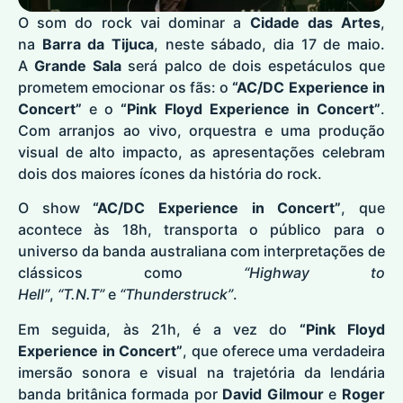
O som do rock vai dominar a
Cidade das Artes
,
na
Barra da Tijuca
, neste sábado, dia 17 de maio.
A
Grande Sala
será palco de dois espetáculos que
prometem emocionar os fãs: o
“AC/DC Experience in
Concert”
e o
“Pink Floyd Experience in Concert”
.
Com arranjos ao vivo, orquestra e uma produção
visual de alto impacto, as apresentações celebram
dois dos maiores ícones da história do rock.
O show
“AC/DC Experience in Concert”
, que
acontece às 18h, transporta o público para o
universo da banda australiana com interpretações de
clássicos como
“Highway to
Hell”
,
“T.N.T”
e
“Thunderstruck”
.
Em seguida, às 21h, é a vez do
“Pink Floyd
Experience in Concert”
, que oferece uma verdadeira
imersão sonora e visual na trajetória da lendária
banda britânica formada por
David Gilmour
e
Roger