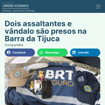
REVISTA
Comérci
JARDIM OCEÂNICO
Notícias, Comércio e Imóveis
Dois assaltantes e
vândalo são presos na
Barra da Tijuca
Facebook
WhatsApp
LinkedIn