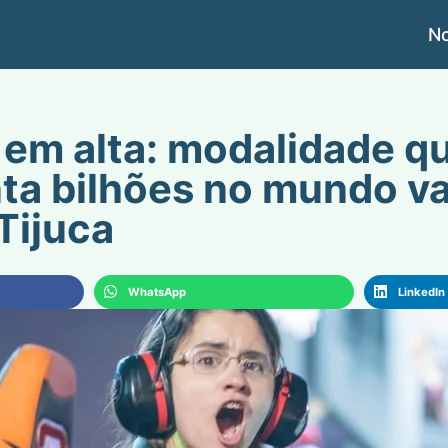
No
 em alta: modalidade q
a bilhões no mundo vai
Tijuca
WhatsApp
LinkedIn