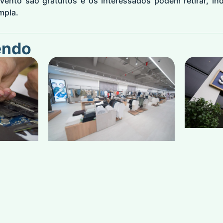
vento são gratuitos e os interessados podem retirar, in
mpla.
endo