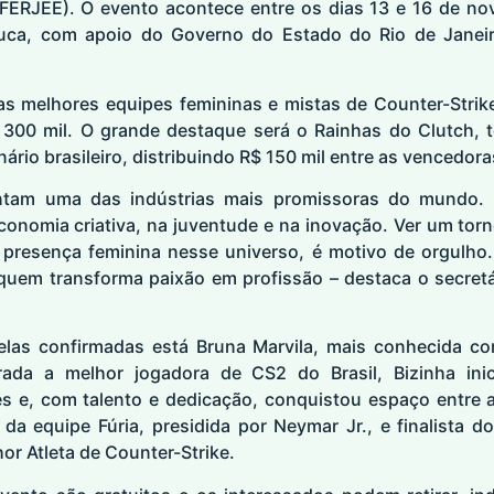
(FERJEE). O evento acontece entre os dias 13 e 16 de n
ijuca, com apoio do Governo do Estado do Rio de Janeir
as melhores equipes femininas e mistas de Counter-Strik
 300 mil. O grande destaque será o Rainhas do Clutch, 
ário brasileiro, distribuindo R$ 150 mil entre as vencedora
ntam uma das indústrias mais promissoras do mundo. I
economia criativa, na juventude e na inovação. Ver um to
a presença feminina nesse universo, é motivo de orgulh
 quem transforma paixão em profissão – destaca o secretá
elas confirmadas está Bruna Marvila, mais conhecida co
erada a melhor jogadora de CS2 do Brasil, Bizinha inic
e, com talento e dedicação, conquistou espaço entre as
 da equipe Fúria, presidida por Neymar Jr., e finalista d
or Atleta de Counter-Strike.