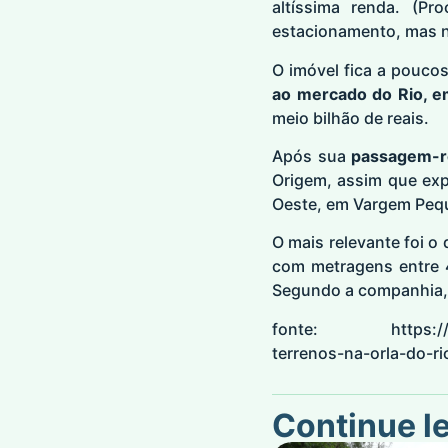
altíssima renda. (Pr
estacionamento, mas nã
O imóvel fica a pouco
ao mercado do Rio, e
meio bilhão de reais.
Após sua
passagem-r
Origem, assim que expi
Oeste, em Vargem Pequ
O mais relevante foi o
com metragens entre 
Segundo a companhia, 
fonte:
https:
terrenos-na-orla-do-ri
Continue l