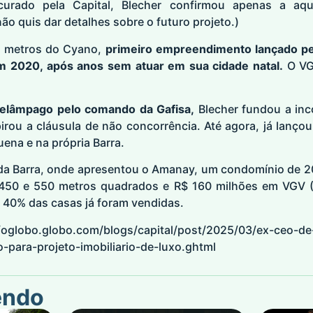
ocurado pela Capital, Blecher confirmou apenas a aq
o quis dar detalhes sobre o futuro projeto.)
s metros do Cyano,
primeiro empreendimento lançado pel
m 2020, após anos sem atuar em sua cidade natal.
O VG
elâmpago pelo comando da Gafisa,
Blecher fundou a inc
rou a cláusula de não concorrência. Até agora, já lançou
ena e na própria Barra.
 da Barra, onde apresentou o Amanay, um condomínio de 20
450 e 550 metros quadrados e R$ 160 milhões em VGV (V
40% das casas já foram vendidas.
//oglobo.globo.com/blogs/capital/post/2025/03/ex-ceo-de
o-para-projeto-imobiliario-de-luxo.ghtml
endo