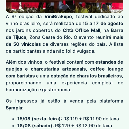
A 9ª edição da
ViniBraExpo
, festival dedicado ao
vinho brasileiro, será realizada de
15 a 17 de agosto
nos jardins cobertos do
Città Office Mall
, na
Barra
da Tijuca
, Zona Oeste do Rio. O evento reunirá
mais
de 50 vinícolas
de diversas regiões do país. A lista
de participantes ainda não foi divulgada.
Além dos vinhos, o festival contará com
estandes de
queijos e charcutarias artesanais
,
coffee lounge
com baristas
e uma
estação de charutos brasileiros
,
proporcionando uma experiência completa de
harmonização e gastronomia.
Os ingressos já estão à venda pela plataforma
Sympla
:
15/08 (sexta-feira)
: R$ 119 + R$ 11,90 de taxa
16/08 (sábado)
: R$ 129 + R$ 12,90 de taxa