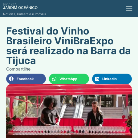
REVISTA
Comérci
JARDIM OCEÂNICO
Notícias, Comércio e Imóveis
Festival do Vinho
Brasileiro ViniBraExpo
será realizado na Barra da
Tijuca
Facebook
WhatsApp
LinkedIn