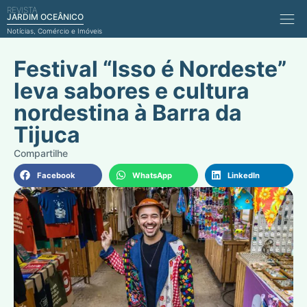
REVISTA
Comérci
JARDIM OCEÂNICO
Notícias, Comércio e Imóveis
Festival “Isso é Nordeste”
leva sabores e cultura
nordestina à Barra da
Tijuca
Facebook
WhatsApp
LinkedIn