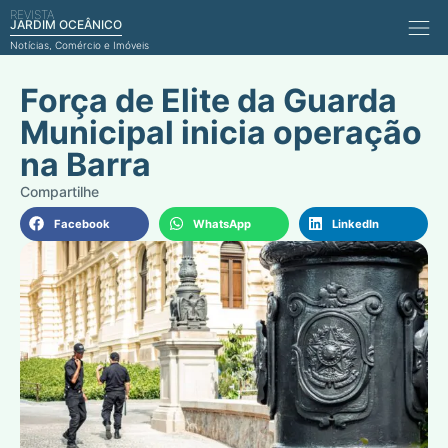
REVISTA
Comérci
JARDIM OCEÂNICO
Notícias, Comércio e Imóveis
Força de Elite da Guarda
Municipal inicia operação
na Barra
Facebook
WhatsApp
LinkedIn