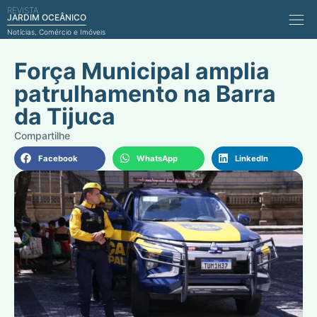
REVISTA
Comérci
JARDIM OCEÂNICO
Notícias, Comércio e Imóveis
Força Municipal amplia
patrulhamento na Barra
da Tijuca
Facebook
WhatsApp
LinkedIn