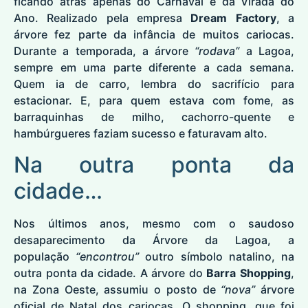
ficando atrás apenas do Carnaval e da Virada do
Ano. Realizado pela empresa
Dream Factory
, a
árvore fez parte da infância de muitos cariocas.
Durante a temporada, a árvore
“rodava”
a Lagoa,
sempre em uma parte diferente a cada semana.
Quem ia de carro, lembra do sacrifício para
estacionar. E, para quem estava com fome, as
barraquinhas de milho, cachorro-quente e
hambúrgueres faziam sucesso e faturavam alto.
Na outra ponta da
cidade…
Nos últimos anos, mesmo com o saudoso
desaparecimento da Árvore da Lagoa, a
população
“encontrou”
outro símbolo natalino, na
outra ponta da cidade. A árvore do
Barra Shopping
,
na Zona Oeste, assumiu o posto de
“nova”
árvore
oficial de Natal dos cariocas. O shopping, que foi