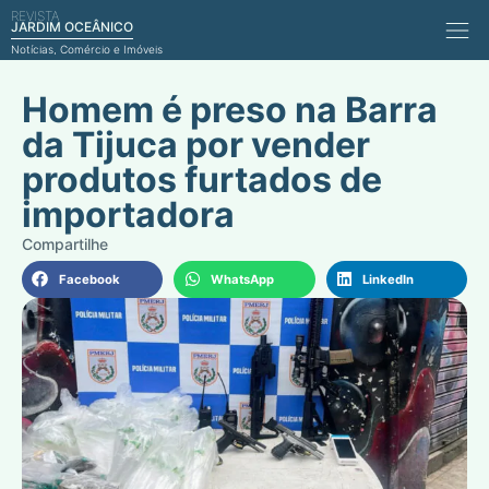
REVISTA
Comérci
JARDIM OCEÂNICO
Notícias, Comércio e Imóveis
Homem é preso na Barra
da Tijuca por vender
produtos furtados de
importadora
Facebook
WhatsApp
LinkedIn