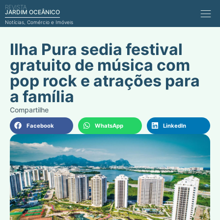
REVISTA
Comérci
JARDIM OCEÂNICO
Notícias, Comércio e Imóveis
Ilha Pura sedia festival
gratuito de música com
pop rock e atrações para
a família
Facebook
WhatsApp
LinkedIn