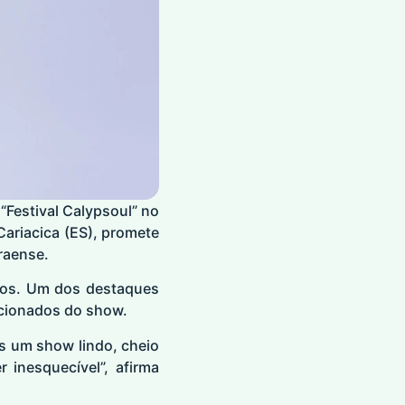
“Festival Calypsoul” no
Cariacica (ES), promete
raense.
itos. Um dos destaques
lecionados do show.
os um show lindo, cheio
 inesquecível”, afirma