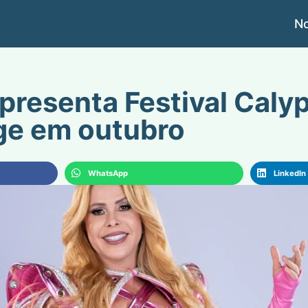
No
presenta Festival Caly
ge em outubro
WhatsApp
LinkedIn