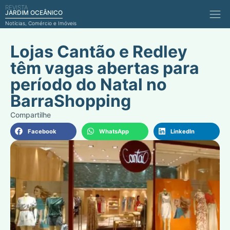
REVISTA
Comérci
JARDIM OCEÂNICO
Notícias, Comércio e Imóveis
Lojas Cantão e Redley
têm vagas abertas para
período do Natal no
BarraShopping
Facebook
WhatsApp
LinkedIn