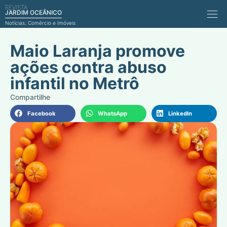
REVISTA
Comérci
JARDIM OCEÂNICO
Notícias, Comércio e Imóveis
Maio Laranja promove
ações contra abuso
infantil no Metrô
Facebook
WhatsApp
LinkedIn