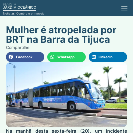
REVISTA
Comérci
JARDIM OCEÂNICO
Notícias, Comércio e Imóveis
Mulher é atropelada por
BRT na Barra da Tijuca
Facebook
WhatsApp
LinkedIn
Na manhã desta sexta-feira (20), um incidente