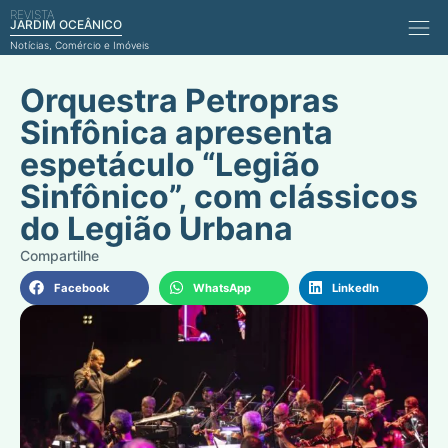
REVISTA
Comérci
JARDIM OCEÂNICO
Notícias, Comércio e Imóveis
Orquestra Petropras
Sinfônica apresenta
espetáculo “Legião
Sinfônico”, com clássicos
do Legião Urbana
Facebook
WhatsApp
LinkedIn