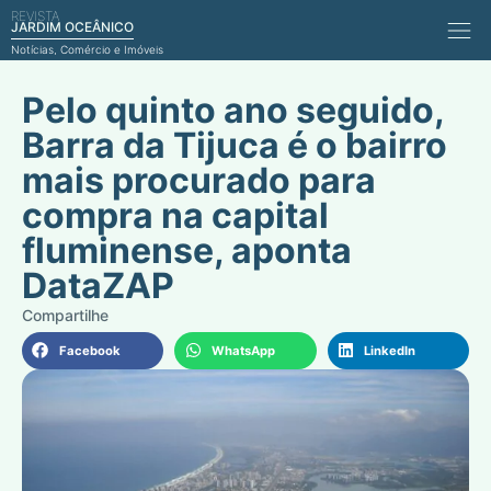
REVISTA
Comérci
JARDIM OCEÂNICO
Notícias, Comércio e Imóveis
Pelo quinto ano seguido,
Barra da Tijuca é o bairro
mais procurado para
compra na capital
fluminense, aponta
DataZAP
Facebook
WhatsApp
LinkedIn