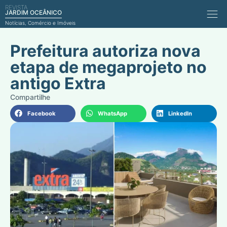
REVISTA
Comérci
JARDIM OCEÂNICO
Notícias, Comércio e Imóveis
Prefeitura autoriza nova
etapa de megaprojeto no
antigo Extra
Facebook
WhatsApp
LinkedIn