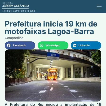
REVISTA
Comérci
JARDIM OCEÂNICO
Notícias, Comércio e Imóveis
Prefeitura inicia 19 km de
motofaixas Lagoa-Barra
Facebook
WhatsApp
LinkedIn
A Prefeitura do Rio iniciou a implantação de 19