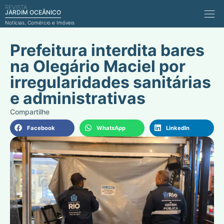
REVISTA
Comérci
JARDIM OCEÂNICO
Notícias, Comércio e Imóveis
Prefeitura interdita bares
na Olegário Maciel por
irregularidades sanitárias
e administrativas
Facebook
WhatsApp
LinkedIn