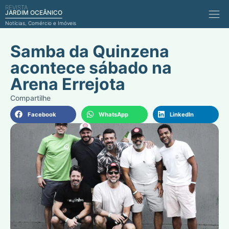
REVISTA
Comérci
JARDIM OCEÂNICO
Notícias, Comércio e Imóveis
Samba da Quinzena
acontece sábado na
Arena Errejota
Facebook
WhatsApp
LinkedIn