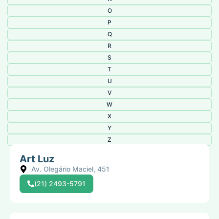
O
P
Q
R
S
T
U
V
W
X
Y
Z
Art Luz
Av. Olegário Maciel, 451
(21) 2493-5791