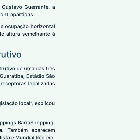
 Gustavo Guerrante, a
contrapartidas.
e ocupação horizontal
e altura semelhante à
utivo
trutivo de uma das três
uaratiba, Estádio São
receptoras localizadas
islação local”, explicou
oppings BarraShopping,
rra. Também aparecem
sta e Mundial Recreio.