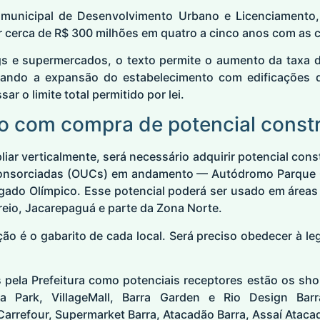
 municipal de Desenvolvimento Urbano e Licenciamento,
r cerca de R$ 300 milhões em quatro a cinco anos com as 
s e supermercados, o texto permite o aumento da taxa d
itando a expansão do estabelecimento com edificações d
ar o limite total permitido por lei.
ão com compra de potencial constr
iar verticalmente, será necessário adquirir potencial cons
nsorciadas (OUCs) em andamento — Autódromo Parque G
gado Olímpico. Esse potencial poderá ser usado em áreas 
creio, Jacarepaguá e parte da Zona Norte.
ação é o gabarito de cada local. Será preciso obedecer à leg
s pela Prefeitura como potenciais receptores estão os sh
a Park, VillageMall, Barra Garden e Rio Design Ba
refour, Supermarket Barra, Atacadão Barra, Assaí Atacadi