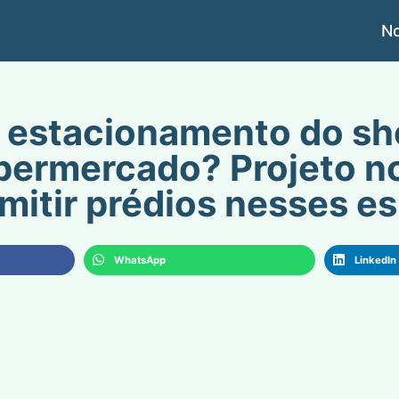
No
 estacionamento do s
permercado? Projeto no
mitir prédios nesses e
WhatsApp
LinkedIn