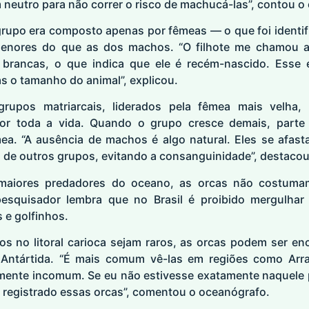
neutro para não correr o risco de machucá-las”, contou o
grupo era composto apenas por fêmeas — o que foi identif
menores do que as dos machos. “O filhote me chamou a
 brancas, o que indica que ele é recém-nascido. Esse 
s o tamanho do animal”, explicou.
rupos matriarcais, liderados pela fêmea mais velha,
r toda a vida. Quando o grupo cresce demais, parte
ea. “A ausência de machos é algo natural. Eles se afasta
 de outros grupos, evitando a consanguinidade”, destacou
maiores predadores do oceano, as orcas não costum
pesquisador lembra que no Brasil é proibido mergulhar
 e golfinhos.
s no litoral carioca sejam raros, as orcas podem ser e
 Antártida. “É mais comum vê-las em regiões como Arra
ealmente incomum. Se eu não estivesse exatamente naquele
 registrado essas orcas”, comentou o oceanógrafo.